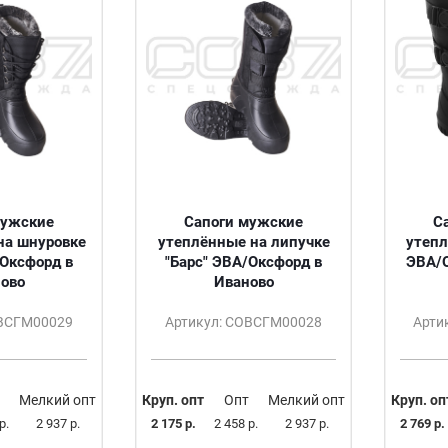
мужские
Сапоги мужские
С
на шнуровке
утеплённые на липучке
утепл
/Оксфорд в
"Барс" ЭВА/Оксфорд в
ЭВА/О
ово
Иваново
ОВСГМ00029
Артикул: СОВСГМ00028
Арти
Мелкий опт
Круп. опт
Опт
Мелкий опт
Круп. оп
р.
2 937 р.
2 175 р.
2 458 р.
2 937 р.
2 769 р.