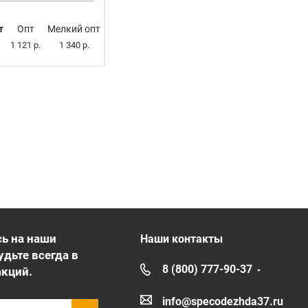
т
Опт
Мелкий опт
1 121 р.
1 340 р.
ь на наши
Наши контакты
удьте всегда в
8 (800) 777-90-37
акций.
info@specodezhda37.ru