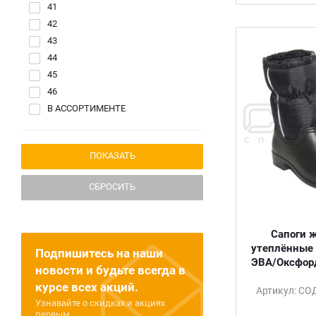
41
42
43
44
45
46
В АССОРТИМЕНТЕ
СБРОСИТЬ
Сапоги 
утеплённые 
Подпишитесь на наши
ЭВА/Оксфорд
новости и будьте всегда в
курсе всех акций.
Артикул: С
Узнавайте о скидках и акциях
первым