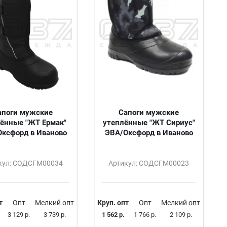
апоги мужские
Сапоги мужские
ённые "ЖТ Ермак"
утеплённые "ЖТ Сириус"
ксфорд в Иваново
ЭВА/Оксфорд в Иваново
кул: СОДСГМ00034
Артикул: СОДСГМ00023
т
Опт
Мелкий опт
Круп. опт
Опт
Мелкий опт
3 129 р.
3 739 р.
1 562 р.
1 766 р.
2 109 р.