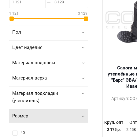
1 121
3 129
Пол
Цвет изделия
Материал подошвы
Сапоги 
утеплённые 
Материал верха
"Барс" ЭВА
Иван
Материал подкладки
Артикул: С
(утеплитель)
Размер
Круп. опт
Опт
2 175 р.
2 458 
40