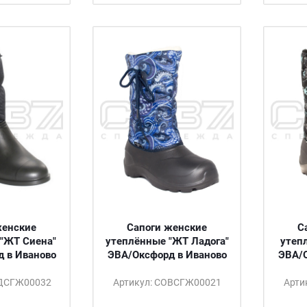
женские
Сапоги женские
С
"ЖТ Сиена"
утеплённые "ЖТ Ладога"
утеп
 в Иваново
ЭВА/Оксфорд в Иваново
ЭВА/О
ОДСГЖ00032
Артикул: СОВСГЖ00021
Арти