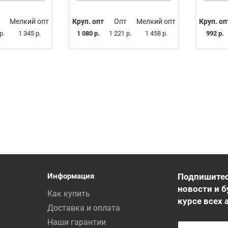
Мелкий опт
Круп. опт
Опт
Мелкий опт
Круп. оп
р.
1 345 р.
1 080 р.
1 221 р.
1 458 р.
992 р.
Информация
Подпишитес
новости и б
Как купить
курсе всех 
Доставка и оплата
Наши гарантии