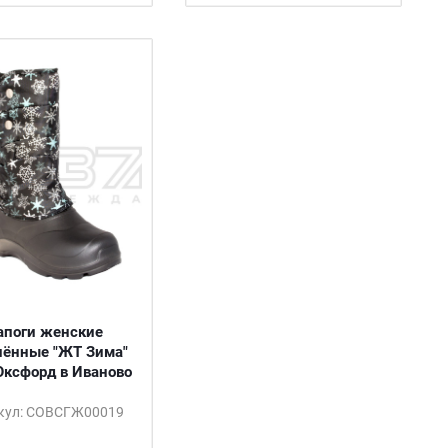
апоги женские
лённые "ЖТ Зима"
ксфорд в Иваново
кул: СОВСГЖ00019