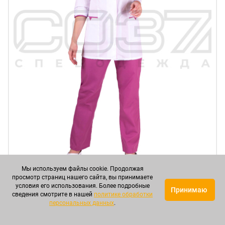
Мы используем файлы cookie. Продолжая
просмотр страниц нашего сайта, вы принимаете
Костюм повара женский "Chef" цв.белый/сирень
условия его использования. Более подробные
Принимаю
тк.тиси в Иваново
сведения смотрите в нашей
политике обработки
персональных данных
.
Артикул: СОВКОЖП00021