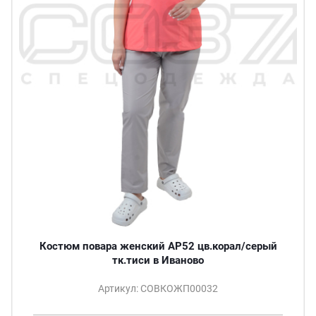
Костюм повара женский АР52 цв.корал/серый
тк.тиси в Иваново
Артикул: СОВКОЖП00032