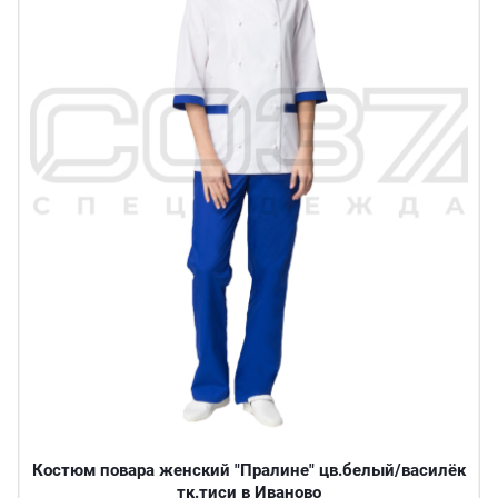
Костюм повара женский "Пралине" цв.белый/василёк
тк.тиси в Иваново