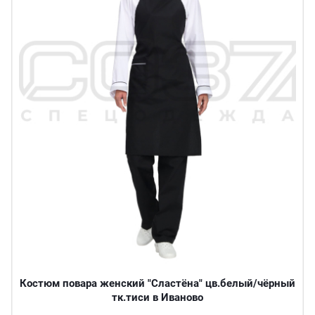
Костюм повара женский "Сластёна" цв.белый/чёрный
тк.тиси в Иваново