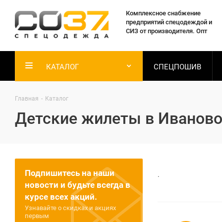
Комплексное снабжение
предприятий спецодеждой и
СИЗ от производителя. Опт
КАТАЛОГ
СПЕЦПОШИВ
Главная
-
Каталог
Детские жилеты в Иванов
Подпишитесь на наши
.
новости и будьте всегда в
курсе всех акций.
Узнавайте о скидках и акциях
первым