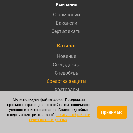
Компания
О компании
Вакансии
Сертификаты
Каталог
Новинки
Спецодежда
Спецобувь
Средства защиты
Хозтовары
Текстиль
Мы используем файлы cookie. Продолжая
просмотр страниц нашего сайта, вы принимаете
Акции
условия его использования. Более подробные
Принимаю
сведения смотрите в нашей
политике обработки
Информация
персональных данных
.
Как купить