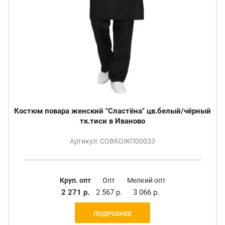
Костюм повара женский "Сластёна" цв.белый/чёрный
тк.тиси в Иваново
Артикул: СОВКОЖП00033
Круп. опт
Опт
Мелкий опт
2 271 р.
2 567 р.
3 066 р.
ПОДРОБНЕЕ